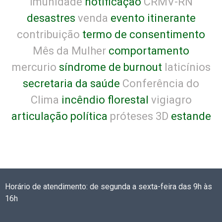
imunidade
notificação
CRMV-RN
desastres
venda
evento itinerante
contribuição
termo de consentimento
Mês da Mulher
comportamento
mercurio
síndrome de burnout
laticínios
secretaria da saúde
Conferência do
Clima
incêndio florestal
vigiagro
articulação política
próteses 3D
estande
Horário de atendimento: de segunda a sexta-feira das 9h às
16h