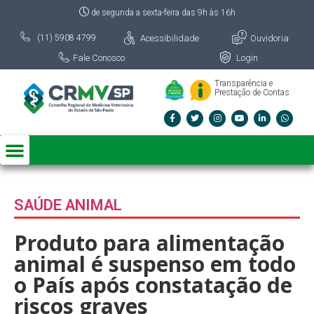
de segunda a sexta-feira das 9h às 16h
Acessibilidade
Ouvidoria
(11) 5908 4799
Fale Conosco
Login
Transparência e
Prestação de Contas
SAÚDE ANIMAL
Produto para alimentação
animal é suspenso em todo
o País após constatação de
riscos graves