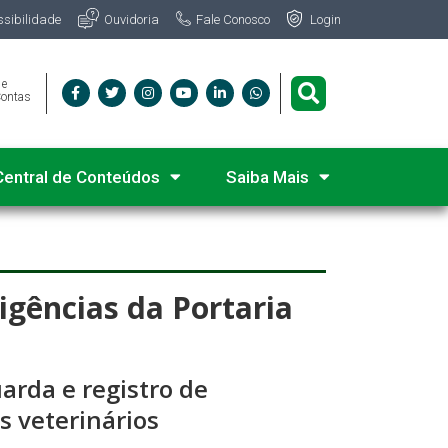
Fale Conosco
ssibilidade
Ouvidoria
Login
 e
Contas
Central de Conteúdos
Saiba Mais
gências da Portaria
uarda e registro de
 veterinários