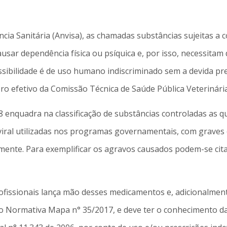
cia Sanitária (Anvisa), as chamadas substâncias sujeitas a 
usar dependência física ou psíquica e, por isso, necessitam
sibilidade é de uso humano indiscriminado sem a devida pre
bro efetivo da Comissão Técnica de Saúde Pública Veterinária
8 enquadra na classificação de substâncias controladas as 
viral utilizadas nos programas governamentais, com graves 
samente. Para exemplificar os agravos causados podem-se cit
ofissionais lança mão desses medicamentos e, adicionalmen
ção Normativa Mapa n° 35/2017, e deve ter o conhecimento da