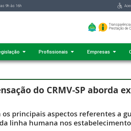
das 9h às 16h
Ace
Transparência
Prestação de 
egislação
Profissionais
Empresas
nsação do CRMV-SP aborda exi
 os principais aspectos referentes a g
da linha humana nos estabelecimentos