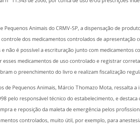
ral n° 11.343 de 2006, por conta de uso e/ou prescrições in
s de Pequenos Animais do CRMV-SP, a dispensação de produt
ro e controle dos medicamentos controlados de apresentação
os e não é possível a escrituração junto com medicamentos 
ar esses medicamentos de uso controlado e registrar correta
obram o preenchimento do livro e realizam fiscalização regu
cos de Pequenos Animais, Márcio Thomazo Mota, ressalta a 
98 pelo responsável técnico do estabelecimento, e destac
compra e reposição da maleta de emergência pelos profissio
entos controlados, muito útil, por exemplo, para anestesia