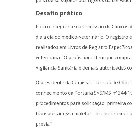
pena de se sujeitar aos rigores da Lei Fede
Desafio prático
Para o integrante da Comissão de Clínico
dia a dia do médico-veterinário. O regist
realizados em Livros de Registro Específic
veterinária. “O profissional tem que compr
Vigilância Sanitária e demais autoridades c
O presidente da Comissão Técnica de Clíni
conhecimento da Portaria SVS/MS nº 344/19
procedimentos para solicitação, primeira 
transportar essa maleta com alguns medicam
prévia.”