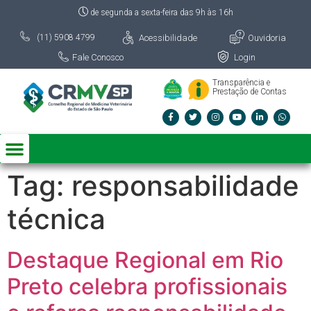
de segunda a sexta-feira das 9h às 16h
Acessibilidade
Ouvidoria
(11) 5908 4799
Fale Conosco
Login
Transparência e
Prestação de Contas
Tag:
responsabilidade
técnica
Destaque Regional em Rio
Preto celebra profissionais