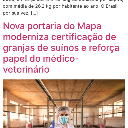
com média de 26,2 kg por habitante ao ano. O Brasil,
por sua vez, […]
Nova portaria do Mapa
moderniza certificação de
granjas de suínos e reforça
papel do médico-
veterinário