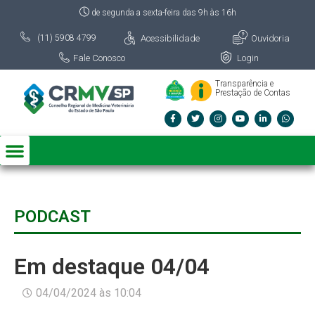
de segunda a sexta-feira das 9h às 16h
Acessibilidade
Ouvidoria
(11) 5908 4799
Fale Conosco
Login
Transparência e
Prestação de Contas
PODCAST
Em destaque 04/04
04/04/2024
às
10:04