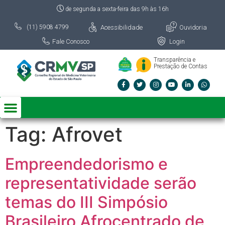
de segunda a sexta-feira das 9h às 16h
Acessibilidade
Ouvidoria
(11) 5908 4799
Fale Conosco
Login
Transparência e
Prestação de Contas
Tag:
Afrovet
Empreendedorismo e
representatividade serão
temas do III Simpósio
Brasileiro Afrocentrado de