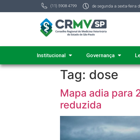
(11) 5908 4799
de segunda a sexta-feira 
Institucional
Governança
L
Tag:
dose
Mapa adia para 
reduzida