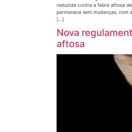
reduzida contra a febre aftosa d
permanece sem mudanças, com a 
[…]
Nova regulament
aftosa