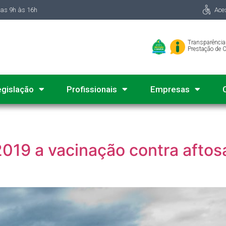
das 9h às 16h
Ace
Transparência
Prestação de 
egislação
Profissionais
Empresas
2019 a vacinação contra afto