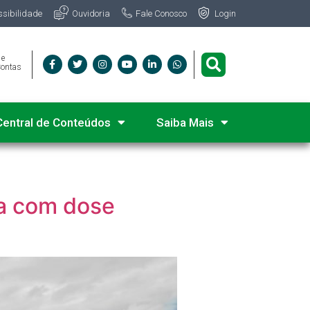
Fale Conosco
ssibilidade
Ouvidoria
Login
 e
Contas
Central de Conteúdos
Saiba Mais
sa com dose