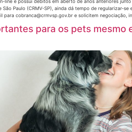
n-line e possui débitos em aberto de anos anteriores junt
e São Paulo (CRMV-SP), ainda dá tempo de regularizar-se e
l para cobranca@crmvsp.gov.br e solicitem negociação, in
ortantes para os pets mesmo