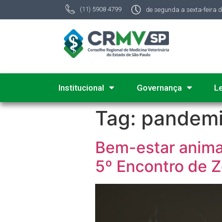
(11) 5908 4799
de segunda a sexta-feira 
Institucional
Governança
L
Tag:
pandem
Bem-estar animal
5º Encontro de 