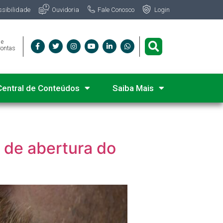
Fale Conosco
ssibilidade
Ouvidoria
Login
 e
Contas
Central de Conteúdos
Saiba Mais
 de abertura do