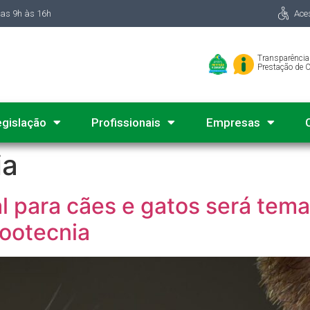
das 9h às 16h
Ace
Transparência
Prestação de 
egislação
Profissionais
Empresas
ia
 para cães e gatos será tema
Zootecnia