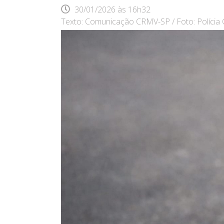
30/01/2026
às
16h32
Texto: Comunicação CRMV-SP / Foto: Polícia C