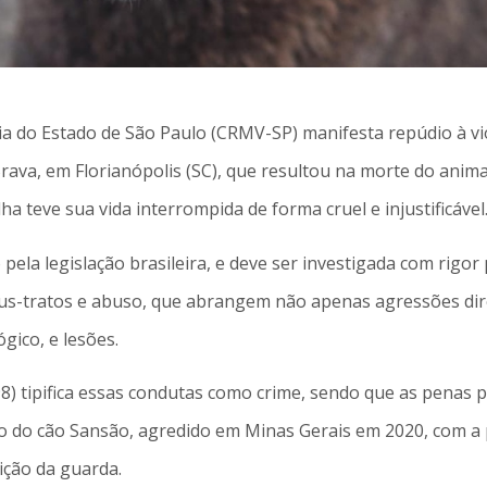
a do Estado de São Paulo (CRMV-SP) manifesta repúdio à vio
rava, em Florianópolis (SC), que resultou na morte do anim
a teve sua vida interrompida de forma cruel e injustificável
do pela legislação brasileira, e deve ser investigada com ri
us-tratos e abuso, que abrangem não apenas agressões di
gico, e lesões.
98) tipifica essas condutas como crime, sendo que as penas 
o do cão Sansão, agredido em Minas Gerais em 2020, com a p
bição da guarda.