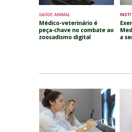
SAÚDE ANIMAL
INST
Médico-veterinário é
Exer
peça-chave no combate ao
Medi
zoosadismo digital
a se