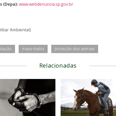
s (Depa):
www.webdenuncia.sp.gov.br
ilitar Ambiental)
islação
maus-tratos
proteção dos animais
Relacionadas