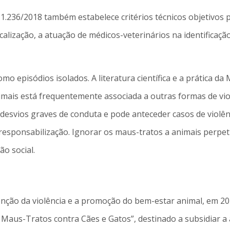
236/2018 também estabelece critérios técnicos objetivos pa
calização, a atuação de médicos-veterinários na identificaçã
o episódios isolados. A literatura científica e a prática d
nimais está frequentemente associada a outras formas de vio
te desvios graves de conduta e pode anteceder casos de violê
esponsabilização. Ignorar os maus-tratos a animais perpetua
o social.
ção da violência e a promoção do bem-estar animal, em 2
e Maus-Tratos contra Cães e Gatos”, destinado a subsidiar a