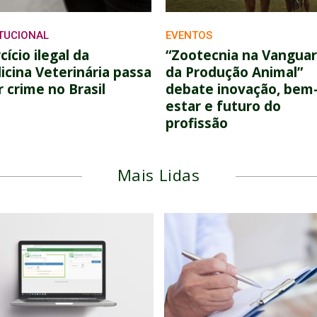
ITUCIONAL
EVENTOS
cício ilegal da
“Zootecnia na Vangua
cina Veterinária passa
da Produção Animal”
r crime no Brasil
debate inovação, bem
estar e futuro do
profissão
Mais Lidas