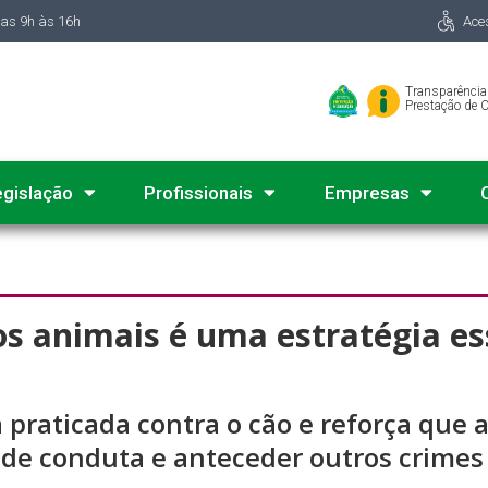
das 9h às 16h
Ace
Transparência
Prestação de 
egislação
Profissionais
Empresas
os animais é uma estratégia e
 praticada contra o cão e reforça que 
 de conduta e anteceder outros crimes