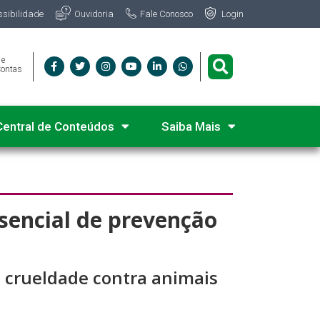
Fale Conosco
ssibilidade
Ouvidoria
Login
 e
Contas
Central de Conteúdos
Saiba Mais
ssencial de prevenção
a crueldade contra animais