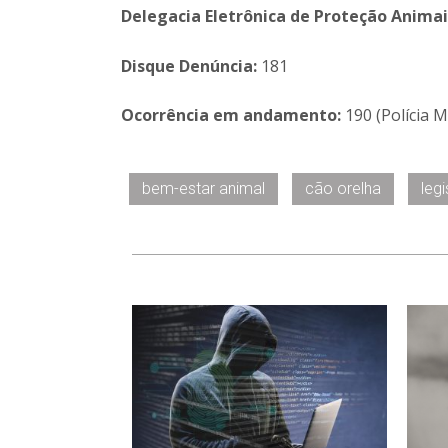
Delegacia Eletrônica de Proteção Animai
Disque Denúncia:
181
Ocorrência em andamento:
190 (Polícia M
bem-estar animal
cão orelha
leg