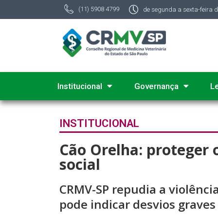
(11) 5908 4799
de segunda a sexta-feira 
Institucional
Governança
L
INSTITUCIONAL
Cão Orelha: proteger 
social
CRMV-SP repudia a violência
pode indicar desvios graves