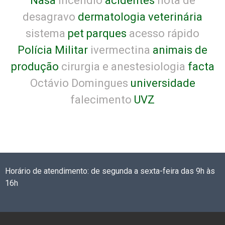
Nasa
incêndio
acidentes
nota de
desagravo
dermatologia veterinária
sistema
pet parques
acesso rápido
Polícia Militar
ivermectina
animais de
produção
cirurgia e anestesiologia
facta
Octávio Domingues
universidade
falecimento
UVZ
Horário de atendimento: de segunda a sexta-feira das 9h às
16h