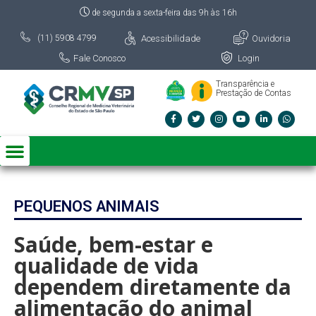
de segunda a sexta-feira das 9h às 16h
Acessibilidade
Ouvidoria
(11) 5908 4799
Fale Conosco
Login
Transparência e
Prestação de Contas
PEQUENOS ANIMAIS
Saúde, bem-estar e
qualidade de vida
dependem diretamente da
alimentação do animal