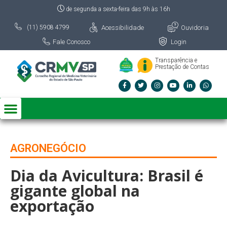
de segunda a sexta-feira das 9h às 16h
Acessibilidade
Ouvidoria
(11) 5908 4799
Fale Conosco
Login
Transparência e
Prestação de Contas
AGRONEGÓCIO
Dia da Avicultura: Brasil é
gigante global na
exportação