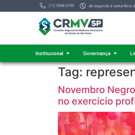
(11) 5908 4799
de segunda a sexta-feira 
Institucional
Governança
L
Tag:
represen
Novembro Negro:
no exercício prof