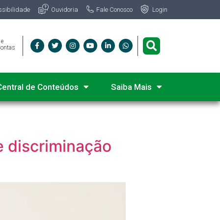
Fale Conosco
ssibilidade
Ouvidoria
Login
 e
Contas
Central de Conteúdos
Saiba Mais
 discriminação