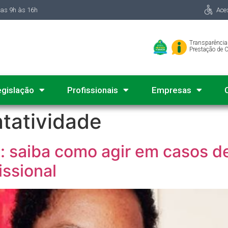
das 9h às 16h
Ace
Transparência
Prestação de 
egislação
Profissionais
Empresas
tatividade
 saiba como agir em casos de
issional