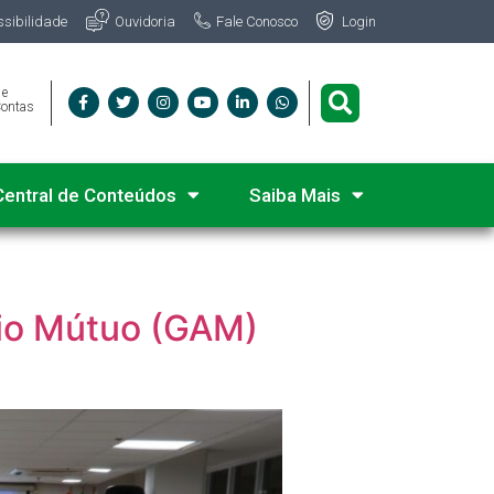
Fale Conosco
ssibilidade
Ouvidoria
Login
 e
Contas
Central de Conteúdos
Saiba Mais
io Mútuo (GAM)