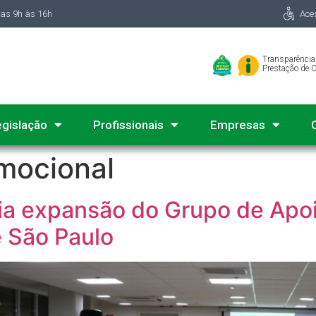
das 9h às 16h
Ace
Transparência
Prestação de 
egislação
Profissionais
Empresas
mocional
a expansão do Grupo de Apo
e São Paulo