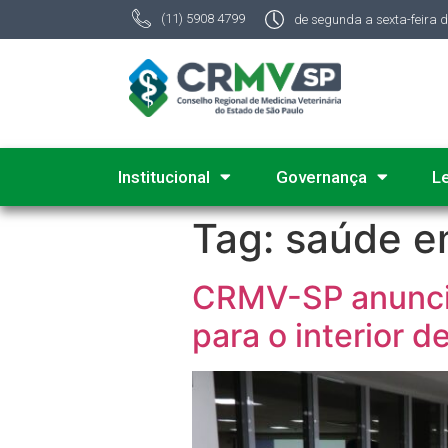
(11) 5908 4799
de segunda a sexta-feira 
Institucional
Governança
L
Tag:
saúde e
CRMV-SP anunci
para o interior d