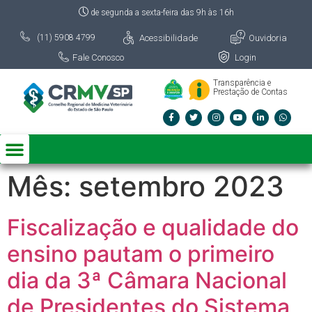
de segunda a sexta-feira das 9h às 16h
Acessibilidade
Ouvidoria
(11) 5908 4799
Fale Conosco
Login
Transparência e
Prestação de Contas
Mês:
setembro 2023
Fiscalização e qualidade do
ensino pautam o primeiro
dia da 3ª Câmara Nacional
de Presidentes do Sistema